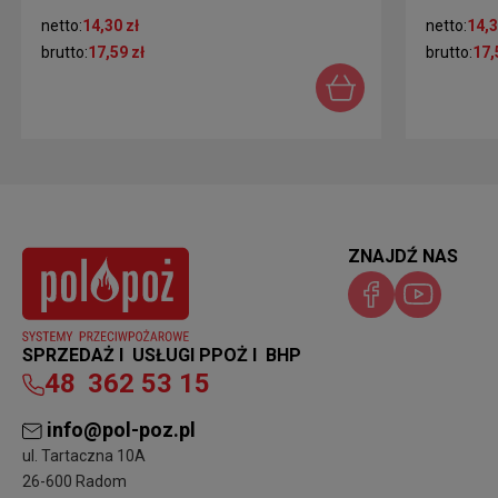
netto:
14,30 zł
netto:
14,3
brutto:
17,59 zł
brutto:
17,
ZNAJDŹ NAS
SPRZEDAŻ I USŁUGI PPOŻ I BHP
48
362 53 15
info@pol-poz.pl
ul. Tartaczna 10A
26-600 Radom