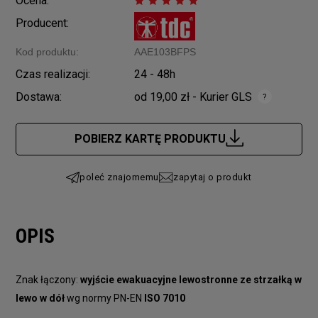
Ocena:
Producent:
Kod produktu:
AAE103BFPS
Czas realizacji:
24 - 48h
Dostawa:
od 19,00 zł
- Kurier GLS
Cena nie zawiera ewentualnych kosztów płatności
POBIERZ KARTĘ PRODUKTU
poleć znajomemu
zapytaj o produkt
OPIS
Znak łączony:
wyjście ewakuacyjne lewostronne ze strzałką w
lewo w dół
wg normy PN-EN
ISO 7010