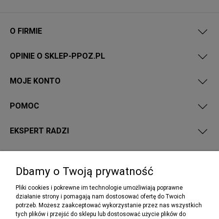
O FIRMIE
OPINIE O SKLEP-PPOZ.PL
MOJE KONTO
POMOC
EKSPERT RADZI
PRZEPISY I WYMAGANIA PPOŻ
Dbamy o Twoją prywatność
Pliki cookies i pokrewne im technologie umożliwiają poprawne
działanie strony i pomagają nam dostosować ofertę do Twoich
potrzeb. Możesz zaakceptować wykorzystanie przez nas wszystkich
NEWSLETTER
tych plików i przejść do sklepu lub dostosować użycie plików do