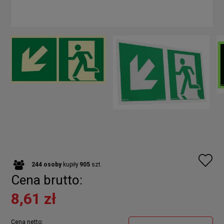
244
osoby
kupiły
905
szt.
Cena brutto:
8,61 zł
Cena netto: