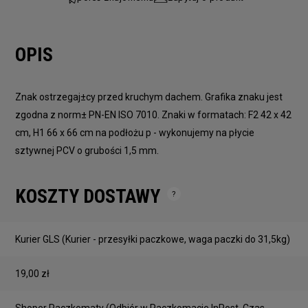
OPIS
Znak ostrzegaj±cy przed kruchym dachem. Grafika znaku jest
zgodna z norm± PN-EN ISO 7010. Znaki w formatach: F2 42 x 42
cm, H1 66 x 66 cm na podłożu p - wykonujemy na płycie
sztywnej PCV o grubości 1,5 mm.
KOSZTY DOSTAWY
Cena nie zawiera ewentualnych kosztów płatności
Kurier GLS
(Kurier - przesyłki paczkowe, waga paczki do 31,5kg)
19,00 zł