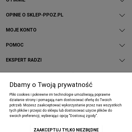
OPINIE O SKLEP-PPOZ.PL
MOJE KONTO
POMOC
EKSPERT RADZI
PRZEPISY I WYMAGANIA PPOŻ
Dbamy o Twoją prywatność
Pliki cookies i pokrewne im technologie umożliwiają poprawne
działanie strony i pomagają nam dostosować ofertę do Twoich
potrzeb. Możesz zaakceptować wykorzystanie przez nas wszystkich
NEWSLETTER
tych plików i przejść do sklepu lub dostosować użycie plików do
Podaj swój adres e-mail, jeżeli chcesz otrzymywać
swoich preferencji, wybierając opcję "Dostosuj zgody".
informacje o nowościach i promocjach.
ZAAKCEPTUJ TYLKO NIEZBĘDNE