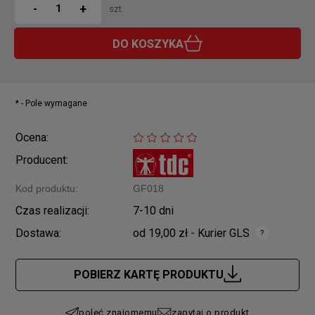
+
-
szt.
DO KOSZYKA
*
- Pole wymagane
Ocena:
Producent:
Kod produktu:
GF018
Czas realizacji:
7-10 dni
Dostawa:
od 19,00 zł
- Kurier GLS
Cena nie zawiera ewentualnych kosztów płatności
POBIERZ KARTĘ PRODUKTU
poleć znajomemu
zapytaj o produkt