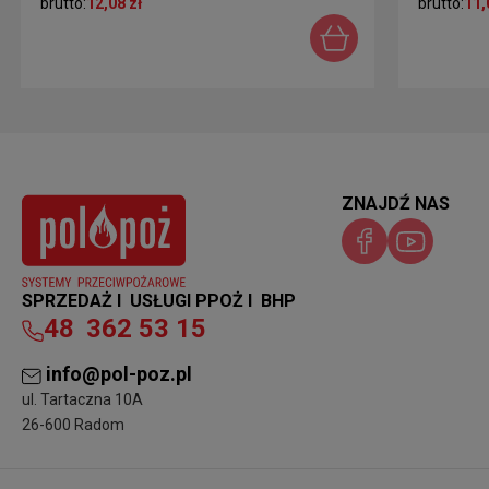
brutto:
12,08 zł
brutto:
11,
ZNAJDŹ NAS
SPRZEDAŻ I USŁUGI PPOŻ I BHP
48
362 53 15
info@pol-poz.pl
ul. Tartaczna 10A
26-600 Radom