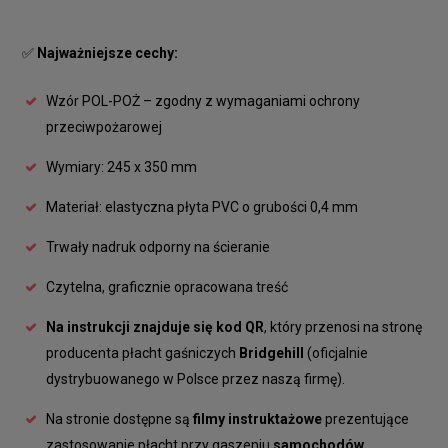
✅
Najważniejsze cechy:
Wzór POL-POŻ – zgodny z wymaganiami ochrony
przeciwpożarowej
Wymiary: 245 x 350 mm
Materiał: elastyczna płyta PVC o grubości 0,4 mm
Trwały nadruk odporny na ścieranie
Czytelna, graficznie opracowana treść
Na instrukcji znajduje się kod QR
, który przenosi na stronę
producenta płacht gaśniczych
Bridgehill
(oficjalnie
dystrybuowanego w Polsce przez naszą firmę).
Na stronie dostępne są
filmy instruktażowe
prezentujące
zastosowanie płacht przy gaszeniu
samochodów