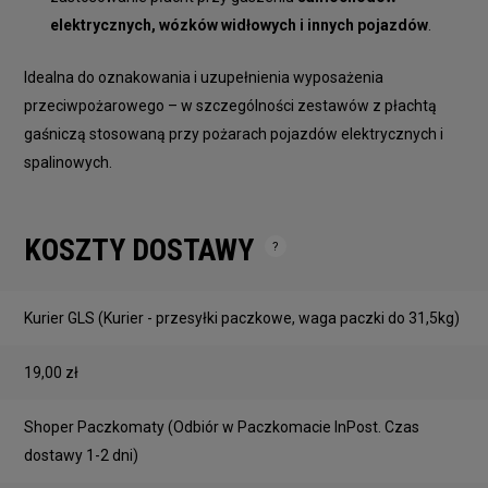
elektrycznych, wózków widłowych i innych pojazdów
.
Idealna do oznakowania i uzupełnienia wyposażenia
przeciwpożarowego – w szczególności zestawów z płachtą
gaśniczą stosowaną przy pożarach pojazdów elektrycznych i
spalinowych.
KOSZTY DOSTAWY
Cena nie zawiera ewentualnych kosztów płatności
Kurier GLS
(Kurier - przesyłki paczkowe, waga paczki do 31,5kg)
19,00 zł
Shoper Paczkomaty
(Odbiór w Paczkomacie InPost. Czas
dostawy 1-2 dni)