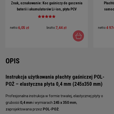
Znak, oznakowanie: Koc gaśniczy do gaszenia
Płacht
baterii i akumulatorów Li-ion, płyta PCV
samoc
15x15cm
STAN
6,05 zł
7,44 zł
4 97
netto:
brutto:
netto:
OPIS
Instrukcja użytkowania płachty gaśniczej POL-
POŻ – elastyczna płyta 0,4 mm (245x350 mm)
Profesjonalna instrukcja w formie trwałej, elastycznej płyty o
grubości
0,4 mm
i wymiarach
245 x 350 mm
,
zaprojektowana przez
POL-POŻ
.