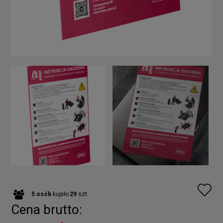
5
osób
kupiło
29
szt.
Cena brutto: