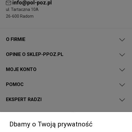
info@pol-poz.pl
ul. Tartaczna 10A
26-600 Radom
O FIRMIE
OPINIE O SKLEP-PPOZ.PL
MOJE KONTO
POMOC
EKSPERT RADZI
PRZEPISY I WYMAGANIA PPOŻ
Dbamy o Twoją prywatność